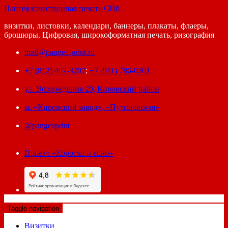
Пангея качественная печать СПб
визитки, листовки, календари, баннеры, плакаты, флаеры,
брошюры. Цифровая, широкоформатная печать, ризография
mail@pangea-print.ru
+7 (812) 402-3207
;
+7 (911) 786-0301
ул. Возрождения 20, Кировский район
м. «Кировский завод», «Путиловская»
@pangeaprint
Проект «Коротко и ясно»
Toggle navigation
Визитки