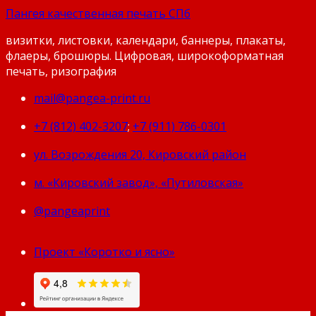
Пангея качественная печать СПб
визитки, листовки, календари, баннеры, плакаты,
флаеры, брошюры. Цифровая, широкоформатная
печать, ризография
mail@pangea-print.ru
+7 (812) 402-3207
;
+7 (911) 786-0301
ул. Возрождения 20, Кировский район
м. «Кировский завод», «Путиловская»
@pangeaprint
Проект «Коротко и ясно»